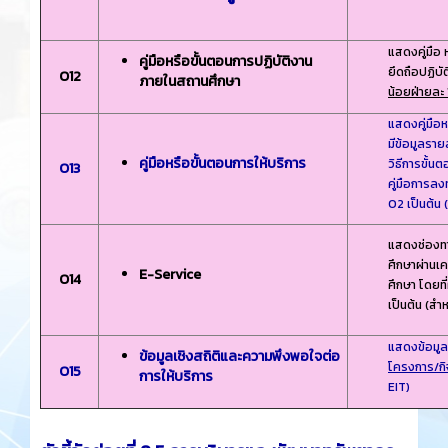
แสดงคู่มือ 
คู่มือหรือขั้นตอนการปฏิบัติงาน
ยึดถือปฏิบั
O12
ภายในสถานศึกษา
น้อยฝ่ายละ 1
แสดงคู่มือ
มีข้อมูลรา
คู่มือหรือขั้นตอนการให้บริการ
วิธีการขั้น
O13
คู่มือการลง
O2 เป็นต้น 
แสดงช่องทา
ศึกษาผ่านเ
E-Service
O14
ศึกษา โดยที
เป็นต้น (สำห
แสดงข้อมูล
ข้อมูลเชิงสถิติและความพึงพอใจต่อ
โครงการ/ก
O15
การให้บริการ
EIT)