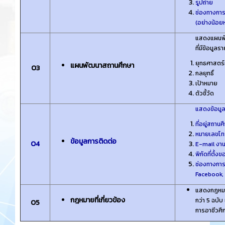
รูปถ่าย
ช่องทางการ
(อย่างน้อยห
แสดงแผนพัฒ
ที่มีข้อมู
ยุทธศาสตร์
แผนพัฒนาสถานศึกษา
O3
กลยุทธิ์
เป้าหมาย
ตัวชี้วัด
แสดงข้อมู
ที่อยู่สถานศ
หมายเลขโท
ข้อมูลการติดต่อ
O4
E-mail ง
พิกัดที่ตั
ช่องทางการ
Facebook, 
แสดงกฎหมาย
กฎหมายที่เกี่ยวข้อง
กว่า 5 ฉบั
O5
การอาชีวศึ