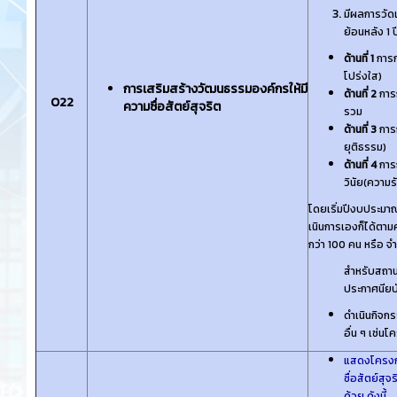
มีผลการวัด
ย้อนหลัง 1 
ด้านที่ 1
การก
โปร่งใส)
การเสริมสร้างวัฒนธรรมองค์กรให้มี
ด้านที่ 2
การ
O22
ความซื่อสัตย์สุจริต
รวม
ด้านที่ 3
การก
ยุติธรรม)
ด้านที่ 4
การ
วินัย(ความร
โดยเริ่มปีงบประมา
เนินการเองก็ได้ตาม
กว่า 100 คน หรือ จํ
สําหรับสถาน
ประกาศนียบั
ดําเนินกิจก
อื่น ๆ เช่น
แสดงโครงกา
ซื่อสัตย์ส
ด้วย
ดังนี้