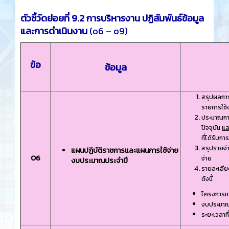
ตัวชี้วัดย่อยที่ 9.2 การบริหารงาน ปฏิสัมพันธ์ข้อมูล
และการดําเนินงาน
(o6 – o9)
ข้อ
ข้อมูล
สรุปผลการ
รายการใช้จ
ประมาณกา
ปัจจุบัน
แล
ที่ได้รับ
สรุปรายจ่
แผนปฏิบัติราชการและแผนการใช้จ่าย
O6
จ่าย
งบประมาณประจําปี
รายละเอีย
ดังนี้
โครงการห
งบประมาณท
ระยะเวลาที