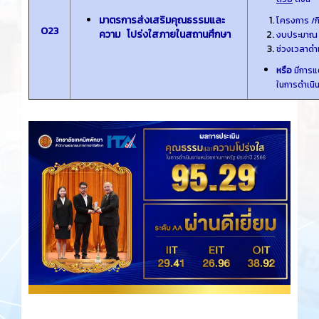
มาตรการส่งเสริมคุณธรรมและ
โครงการ /ก
O23
ความ โปร่งใสภายในสถานศึกษา
งบประมาณ (
ช่วงเวลาดํา
หรือ
มีการแ
ในการดําเน