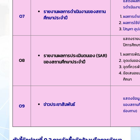
แสดงผลการ
รดําเนินงา
รายงานผลการดําเนินงานของสถาน
O7
ผลการดําเ
ศึกษาประจําปี
ผลการใช้
ปัญหา อุป
แสดงรายง
ปีการศึกษ
ผลการพัฒ
รายงานผลการประเมินตนเอง (SAR)
O8
จุดเด่นขอ
ของสถานศึกษาประจําปี
จุดที่ควร
ข้อเสนอแ
ศึกษา
แสดงข้อมูล
ข่าวประชาสัมพันธ์
ของสถานศึก
O9
ช่องทาง)