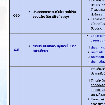
แสดงประกาศ
ปีงบประมาณป
ให้ของขวัญที
ประกาศเจตนารมณ์นโยบายไม่รับ
ผู้บริหารสถา
O20
ของขวัญ (No Gift Policy)
แสดงการดํา
นโยบายไม่ร
ปีงบประมาณ
แสดงรายกา
2568)
อย่
การประเมินผลควบคุมภายในของ
ด้านสภาพแ
O21
สถานศึกษา
ด้านการประเ
ด้านสารสนเ
ด้านการติด
สถานศึกษาท
ประกาศนียบั
มีการนําหล
20000-2003
30000-2001
ตารางผู้สอ
มีแผนการจัด
กิจกรรมราย