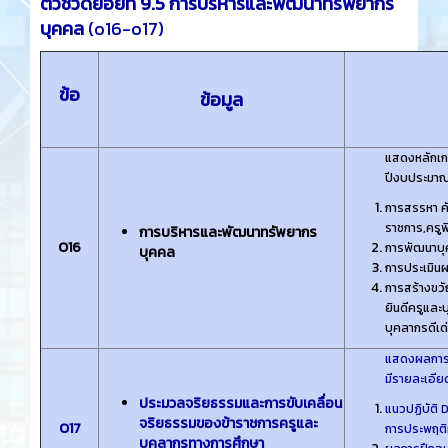
ตัวชี้วัดย่อยที่ 9.5 การบริหารและพัฒนาทรัพยากร
บุคคล
(o16-o17)
ข้อ
ข้อมูล
แสดงหลักเก
ปีงบประมาณ
การสรรหา คั
ราชการ,ครูพิ
การบริหารและพัฒนาทรัพยากร
O16
การพัฒนาบุ
บุคคล
การประเมินผ
การสร้างขว
ยินดีครูและบ
บุคลากรดีเด่
แสดงผลการเ
มีรายละเอี
ประมวลจริยธรรมและการขับเคลื่อน
แนวปฏิบัติ 
จริยธรรมของข้าราชการครูและ
O17
การประพฤติ
บุคลากรทางการศึกษา